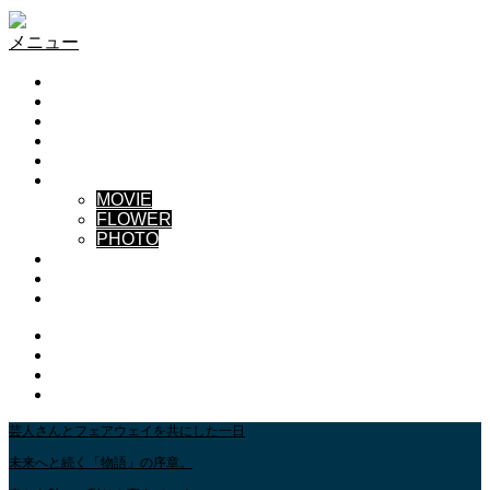
S-PROJECT
メニュー
HOME
TEAM
NEWS
BLOG
CONTACT US
GALLERY
MOVIE
FLOWER
PHOTO
ABOUT
YouTube GALLERY
INSTAGRAM
Instagram
Youtube
Contact
RSS
芸人さんとフェアウェイを共にした一日
未来へと続く「物語」の序章。