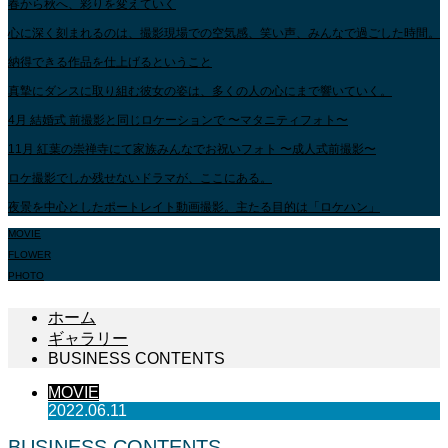
春から秋へ、彩りを変えていく
心に深く刻まれるのは、撮影現場での空気感、笑い声、みんなで過ごした時間。
納得できる作品を仕上げるということ
真摯にダンスに取り組む彼女の姿は、多くの人の心にまで響いていく。
4月 結婚式 前撮影と同じロケーションで 〜マタニティフォト〜
11月 紅葉の崇禅寺にて家族みんなでお祝いフォト 〜成人式前撮影〜
ロケ撮影でしか残せないドラマが、ここにある。
夜景を中心としたポートレイト動画撮影。主たる目的は「ロケハン」
MOVIE
FLOWER
PHOTO
ホーム
ギャラリー
BUSINESS CONTENTS
MOVIE
2022.06.11
BUSINESS CONTENTS