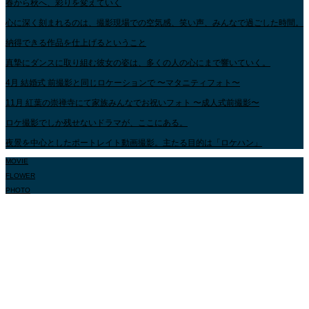
春から秋へ、彩りを変えていく
心に深く刻まれるのは、撮影現場での空気感、笑い声、みんなで過ごした時間。
納得できる作品を仕上げるということ
真摯にダンスに取り組む彼女の姿は、多くの人の心にまで響いていく。
4月 結婚式 前撮影と同じロケーションで 〜マタニティフォト〜
11月 紅葉の崇禅寺にて家族みんなでお祝いフォト 〜成人式前撮影〜
ロケ撮影でしか残せないドラマが、ここにある。
夜景を中心としたポートレイト動画撮影。主たる目的は「ロケハン」
MOVIE
FLOWER
PHOTO
The Story of your life
The Story of your life
皆様の大切な人生の一瞬を、その方の「物語」としてとらえ、日々活動しており
ます。少しでも素敵な思い出作りのお手伝いができたら、嬉しく思います。