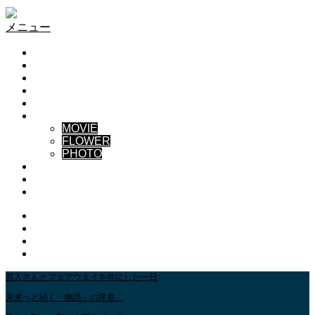
S-PROJECT
メニュー
HOME
TEAM
NEWS
BLOG
CONTACT US
GALLERY
MOVIE
FLOWER
PHOTO
ABOUT
YouTube GALLERY
INSTAGRAM
Instagram
Youtube
Contact
RSS
芸人さんとフェアウェイを共にした一日
未来へと続く「物語」の序章。