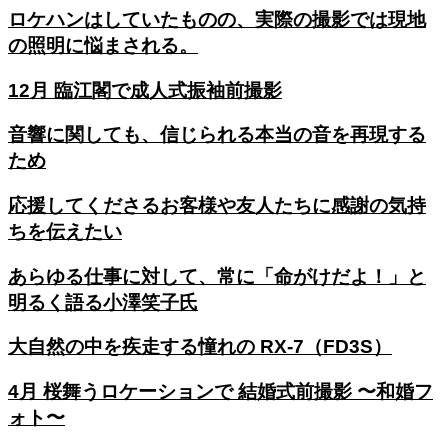
ロケハンはしていたものの、実際の撮影では現地
の照明に悩まされる。
12月 臨江閣で成人式振袖前撮影
音響に関しても、信じられる本当の音を再現する
ため
応援してくださるお客様や友人たちに感謝の気持
ちを伝えたい
あらゆる仕事に対して、常に「命がけだよ！」と
明るく語る小澤笑子氏
大自然の中を疾走する憧れの RX-7（FD3S）
4月 桜舞うロケーションで 結婚式前撮影 〜和婚フ
ォト〜