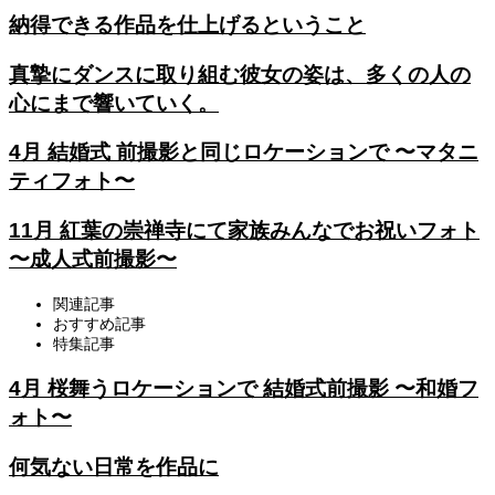
納得できる作品を仕上げるということ
真摯にダンスに取り組む彼女の姿は、多くの人の
心にまで響いていく。
4月 結婚式 前撮影と同じロケーションで 〜マタニ
ティフォト〜
11月 紅葉の崇禅寺にて家族みんなでお祝いフォト
〜成人式前撮影〜
関連記事
おすすめ記事
特集記事
4月 桜舞うロケーションで 結婚式前撮影 〜和婚フ
ォト〜
何気ない日常を作品に