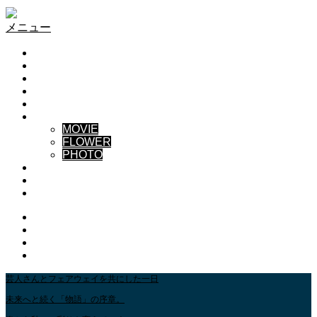
S-PROJECT
メニュー
HOME
TEAM
NEWS
BLOG
CONTACT US
GALLERY
MOVIE
FLOWER
PHOTO
ABOUT
YouTube GALLERY
INSTAGRAM
Instagram
Youtube
Contact
RSS
芸人さんとフェアウェイを共にした一日
未来へと続く「物語」の序章。