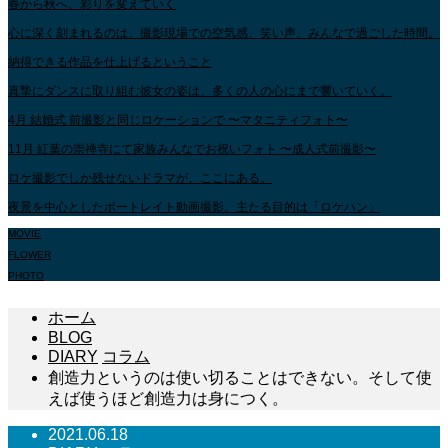
春から秋へ、彩りを変えていく
心に深く刻まれるのは、撮影現場での空気感、笑い声、みんなで過ごした時間。
納得できる作品を仕上げるということ
真摯にダンスに取り組む彼女の姿は、多くの人の心にまで響いていく。
4月 結婚式 前撮影と同じロケーションで 〜マタニティフォト〜
11月 紅葉の崇禅寺にて家族みんなでお祝いフォト 〜成人式前撮影〜
ロケ撮影でしか残せないドラマが、ここにある。
夜景を中心としたポートレイト動画撮影。主たる目的は「ロケハン」
MOVIE
FLOWER
PHOTO
ホーム
BLOG
DIARY
コラム
創造力というのは使い切ることはできない。そして使
えば使うほど創造力は身につく。
2021.06.18