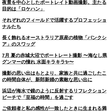
夜景を中心としたポートレイト動画撮影。主たる
目的は「ロケハン」
それぞれのフィールドで活躍するプロフェッショ
ナルたち
長く飾れるオーストラリア原産の植物「バンクシ
ア」のスワッグ
7月 夏の赤城大沼でポートレート撮影 〜海なし県
グンマーの憧れ 水面キラキラ✨〜
撮影の思い出はもとより、家族と共に過ごしたこ
の時間自体が、新郎新婦の素敵な思い出に
浜辺が海水で鏡のように反射するリフレクション
ビーチで「至福の時間」を過ごす
ご依頼者と私の感性が一致したときに生まれる満