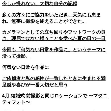
今しか撮れない、大切な自分の記録
多くの方々にご協力をいただき、天気にも恵ま
れ、無事に撮影を終えることができた。
カメラマンとしての立ち回りやフットワークの良
さ、理屈ではない様々ことを学べた夏の日の一日
今回も「何気ない日常を作品に」というテーマに
沿って撮影。
何気ない日常を作品に
ご依頼者と私の感性が一致したときに生まれる満
足感や喜びが一番大切だと思う
4月 結婚式 前撮影と同じロケーションで 〜マタニ
ティフォト〜