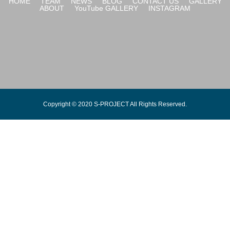
HOME
TEAM
NEWS
BLOG
CONTACT US
GALLERY
ABOUT
YouTube GALLERY
INSTAGRAM
納得できる作品を仕上げるということ
Copyright © 2020 S-PROJECT All Rights Reserved.
真摯にダンスに取り組む彼女の姿は、多くの人の心にまで