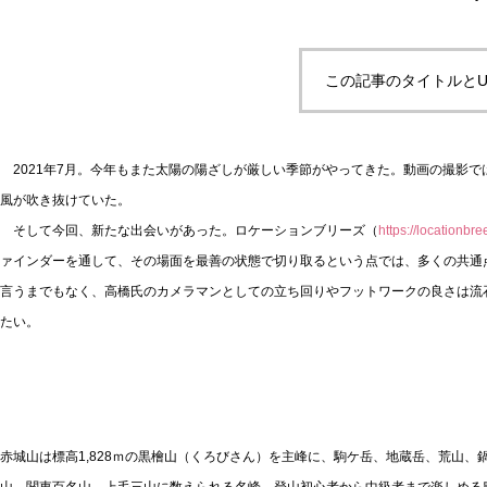
この記事のタイトルとU
2021年7月。今年もまた太陽の陽ざしが厳しい季節がやってきた。動画の撮影で
風が吹き抜けていた。
そして今回、新たな出会いがあった。ロケーションブリーズ（
https://locationbr
ァインダーを通して、その場面を最善の状態で切り取るという点では、多くの共通
言うまでもなく、高橋氏のカメラマンとしての立ち回りやフットワークの良さは流
たい。
赤城山は標高1,828ｍの黒檜山（くろびさん）を主峰に、駒ケ岳、地蔵岳、荒山