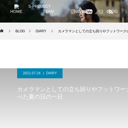
HOME
TEAM
NEWS
BLOG
BLOG
DIARY
カメラマンとしての立ち回りやフットワーク
CONTACT US
GALLERY
ABOUT
YouTube GALLERY
INSTAGRAM
2021.07.24
DIARY
カメラマンとしての立ち回りやフットワー
べた夏の日の一日