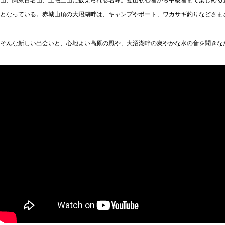
山、関東百名山、上毛三山に数えられる名峰。登山初心者から中級者まで楽しめる
となっている。赤城山頂の大沼湖畔は、キャンプやボート、ワカサギ釣りなどさま
そんな新しい出会いと、心地よい高原の風や、大沼湖畔の爽やかな水の音を聞きな