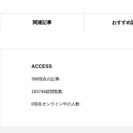
関連記事
おすすめ
未来へと続く「物語」の序章。
ACCESS
398
現在の記事:
183746
総閲覧数:
0
現在オンライン中の人数:
春から秋へ、彩りを変えていく