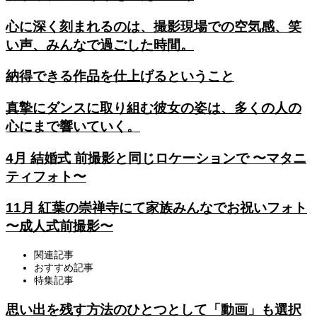
心に深く刻まれるのは、撮影現場での空気感、笑
い声、みんなで過ごした時間。
納得できる作品を仕上げるということ
真摯にダンスに取り組む彼女の姿は、多くの人の
心にまで響いていく。
4月 結婚式 前撮影と同じロケーションで 〜マタニ
ティフォト〜
11月 紅葉の崇禅寺にて家族みんなでお祝いフォト
〜成人式前撮影〜
関連記事
おすすめ記事
特集記事
思い出を残す方法のひとつとして「動画」も選択