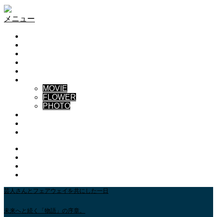
S-PROJECT
メニュー
HOME
TEAM
NEWS
BLOG
CONTACT US
GALLERY
MOVIE
FLOWER
PHOTO
ABOUT
YouTube GALLERY
INSTAGRAM
Instagram
Youtube
Contact
RSS
芸人さんとフェアウェイを共にした一日
未来へと続く「物語」の序章。