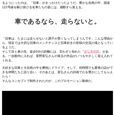
るようにったのは、「旧車」がきっかけだったようだ。豊かな自然の中、国道
122号線を駆け抜ける名車たちの姿には、感動すら覚える。
車であるなら、走らないと。
「旧車は、たまには走らせないと調子が悪くなってしまうんです」こんな理由か
ら、現在では大切な旧車のメンテナンスと旧車好きの皆様の交流の場となってい
るようだ。
そして目と鼻の先、徒歩5分の距離には、言わずと知れた「
富弘美術館
」があ
る。一歩館内に入れば、星野富弘さんの珠玉の作品がいつもやさしく迎え入れて
くれる。
大好きな旧車と大自然の中を爽快にドライブ。そして、何時間でも愛車の話がで
きる仲間たちと語り合い、そのあとは、富弘さんの詩画で心を豊かにしてもらえ
たら！
そんなコンセプトで制作されたのが、このプロモーション動画だ。