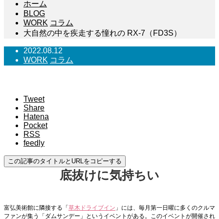
ホーム
BLOG
WORK
コラム
大自然の中を疾走する憧れの RX-7（FD3S）
2022.08.12
WORK
コラム
大自然の中を疾走する憧れの RX-7（FD3S）
Tweet
Share
Hatena
Pocket
RSS
feedly
この記事のタイトルとURLをコピーする
底抜けに気持ちい
富弘美術館に隣接する「
草木ドライブイン
」には、毎月第一日曜に多くのクルマ
ファンが集う「ダムサンデー」というイベントがある。このイベントが開催され