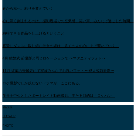
春から秋へ、彩りを変えていく
心に深く刻まれるのは、撮影現場での空気感、笑い声、みんなで過ごした時間。
納得できる作品を仕上げるということ
真摯にダンスに取り組む彼女の姿は、多くの人の心にまで響いていく。
4月 結婚式 前撮影と同じロケーションで 〜マタニティフォト〜
11月 紅葉の崇禅寺にて家族みんなでお祝いフォト 〜成人式前撮影〜
ロケ撮影でしか残せないドラマが、ここにある。
夜景を中心としたポートレイト動画撮影。主たる目的は「ロケハン」
MOVIE
FLOWER
PHOTO