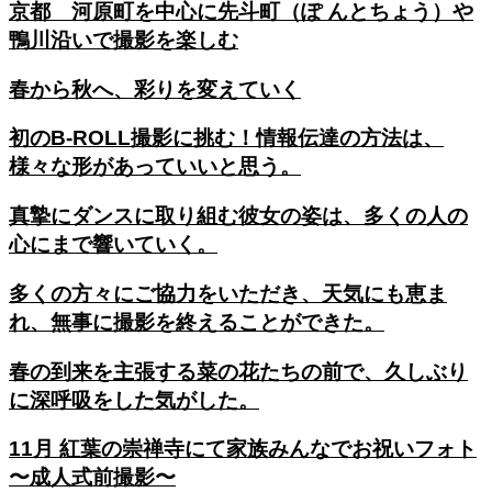
京都 河原町を中心に先斗町（ぽ んとちょう）や
鴨川沿いで撮影を楽しむ
春から秋へ、彩りを変えていく
初のB-ROLL撮影に挑む！情報伝達の方法は、
様々な形があっていいと思う。
真摯にダンスに取り組む彼女の姿は、多くの人の
心にまで響いていく。
多くの方々にご協力をいただき、天気にも恵ま
れ、無事に撮影を終えることができた。
春の到来を主張する菜の花たちの前で、久しぶり
に深呼吸をした気がした。
11月 紅葉の崇禅寺にて家族みんなでお祝いフォト
〜成人式前撮影〜